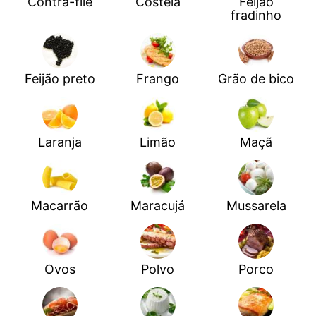
Contra-filé
Costela
Feijão
fradinho
Feijão preto
Frango
Grão de bico
Laranja
Limão
Maçã
Macarrão
Maracujá
Mussarela
Ovos
Polvo
Porco