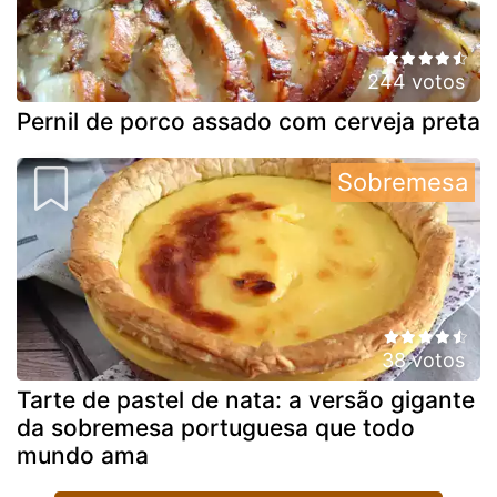
244 votos
Pernil de porco assado com cerveja preta
Sobremesa
38 votos
Tarte de pastel de nata: a versão gigante
da sobremesa portuguesa que todo
mundo ama