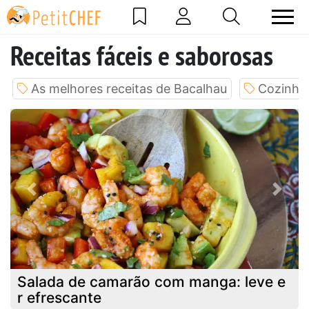
Receitas fáceis e saborosas
As melhores receitas de Bacalhau
Cozinhe 
Previous
Next
Salada de camarão com manga: leve e
r efrescante