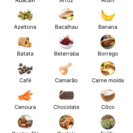
Abacaxi
Arroz
Atum
Azeitona
Bacalhau
Banana
Batata
Beterraba
Borrego
Café
Camarão
Carne moída
Cenoura
Chocolate
Côco