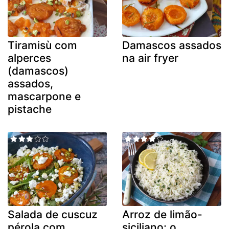
Tiramisù com
Damascos assados
alperces
na air fryer
(damascos)
assados,
mascarpone e
pistache
Salada de cuscuz
Arroz de limão-
pérola com
siciliano: o