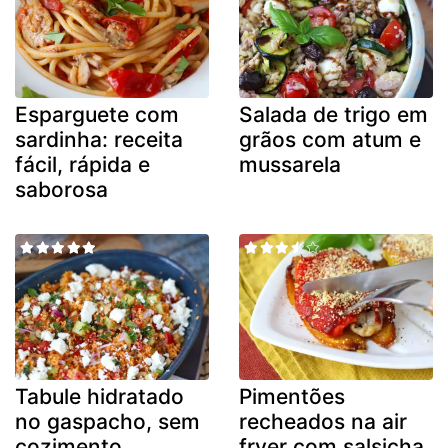
Esparguete com
Salada de trigo em
sardinha: receita
grãos com atum e
fácil, rápida e
mussarela
saborosa
Tabule hidratado
Pimentões
no gaspacho, sem
recheados na air
cozimento
fryer com salsicha