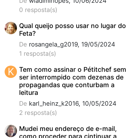
De
wladimirlopes, 10/06/2024
0 resposta(s)
Qual queijo posso usar no lugar do
Feta?
De
rosangela_g2019, 19/05/2024
1 resposta(s)
K
Tem como assinar o Pétitchef sem
ser interrompido com dezenas de
propagandas que conturbam a
leitura
De
karl_heinz_k2016, 10/05/2024
2 resposta(s)
Mudei meu endereço de e-mail,
como proceder para cintinuar a