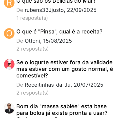
R
O que são os Delícias do Mar?
De
rubens33Jjusto, 22/09/2025
1 resposta(s)
O
O que é "Pinsa", qual é a receita?
De
Ottoni, 15/08/2025
2 resposta(s)
Se o iogurte estiver fora da validade
mas estiver com um gosto normal, é
comestível?
De
Receitinhas_da_Ju, 20/07/2025
2 resposta(s)
Bom dia "massa sablée" esta base
para bolos já existe pronta a usar?