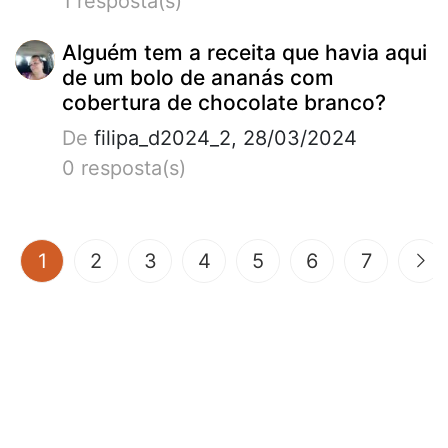
1 resposta(s)
Alguém tem a receita que havia aqui
de um bolo de ananás com
cobertura de chocolate branco?
De
filipa_d2024_2, 28/03/2024
0 resposta(s)
(current)
1
2
3
4
5
6
7