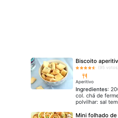
Biscoito aperiti
Aperitivo
Ingredientes
: 20
col. chá de ferm
polvilhar: sal te
Mini folhado de