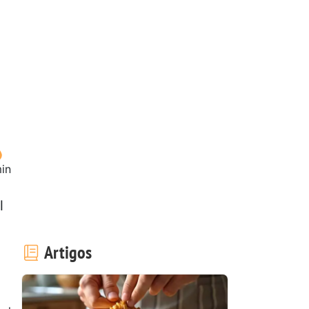
in
l
Artigos