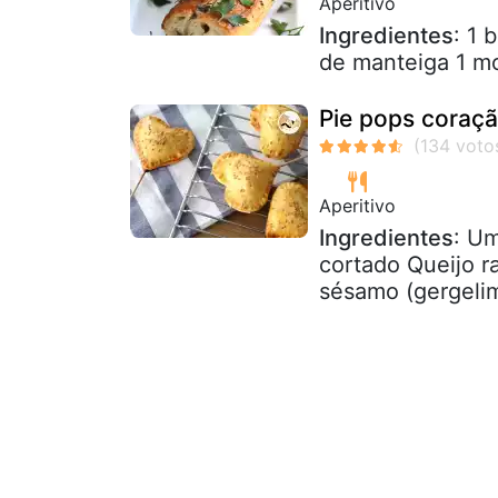
Aperitivo
Ingredientes
: 1 
de manteiga 1 mo
Pie pops coraç
Aperitivo
Ingredientes
: U
cortado Queijo r
sésamo (gergeli