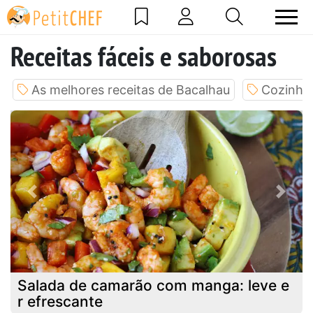
Receitas fáceis e saborosas
As melhores receitas de Bacalhau
Cozinhe 
Previous
Next
Salada de camarão com manga: leve e
r efrescante