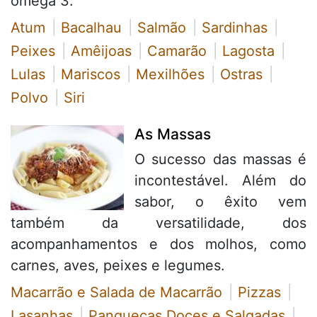
ômega 3.
Atum
Bacalhau
Salmão
Sardinhas
Peixes
Amêijoas
Camarão
Lagosta
Lulas
Mariscos
Mexilhões
Ostras
Polvo
Siri
As Massas
O sucesso das massas é
incontestável. Além do
sabor, o êxito vem
também da versatilidade, dos
acompanhamentos e dos molhos, como
carnes, aves, peixes e legumes.
Macarrão e Salada de Macarrão
Pizzas
Lasanhas
Panquecas Doces e Salgadas