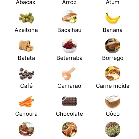
Abacaxi
Arroz
Atum
Azeitona
Bacalhau
Banana
Batata
Beterraba
Borrego
Café
Camarão
Carne moída
Cenoura
Chocolate
Côco