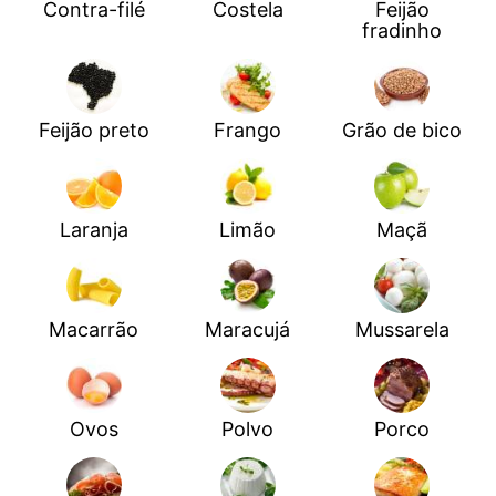
Contra-filé
Costela
Feijão
fradinho
Feijão preto
Frango
Grão de bico
Laranja
Limão
Maçã
Macarrão
Maracujá
Mussarela
Ovos
Polvo
Porco