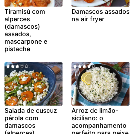
Tiramisù com
Damascos assados
alperces
na air fryer
(damascos)
assados,
mascarpone e
pistache
Salada de cuscuz
Arroz de limão-
pérola com
siciliano: o
damascos
acompanhamento
(alperces)
perfeito para peixe