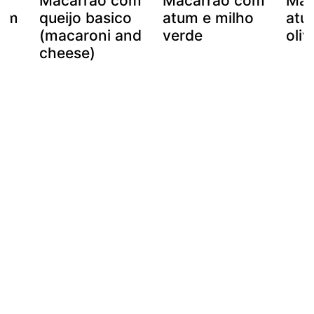
Macarrão com
Macarrão com
Mas
com
queijo basico
atum e milho
atu
(macaroni and
verde
oliv
cheese)