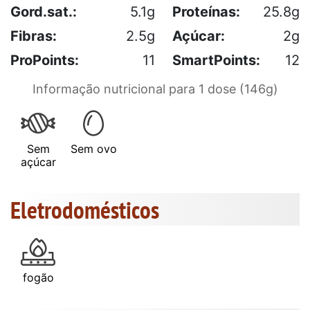
Gord.sat.:
5.1g
Proteínas:
25.8g
Fibras:
2.5g
Açúcar:
2g
ProPoints:
11
SmartPoints:
12
Informação nutricional para 1 dose (146g)
Sem
Sem ovo
açúcar
Eletrodomésticos
fogão