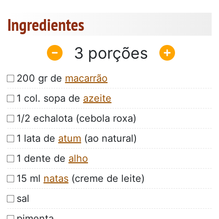
Ingredientes
3
200 gr de
macarrão
1 col. sopa de
azeite
1/2 echalota (cebola roxa)
1 lata de
atum
(ao natural)
1 dente de
alho
15 ml
natas
(creme de leite)
sal
pimenta