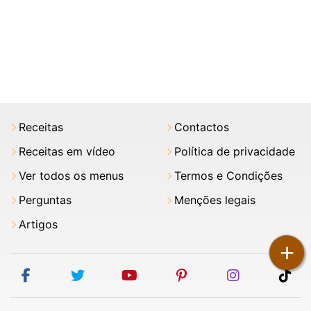
Receitas
Contactos
Receitas em vídeo
Política de privacidade
Ver todos os menus
Termos e Condições
Perguntas
Menções legais
Artigos
+
facebook
twitter
youtube
pinterest
instagram
tik