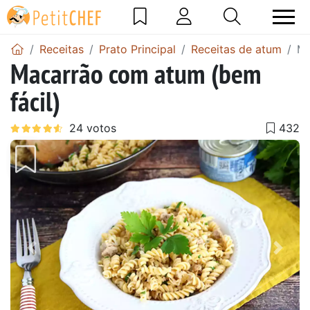
Receitas
Prato Principal
Receitas de atum
Ma
Macarrão com atum (bem
fácil)
Anterior
Next