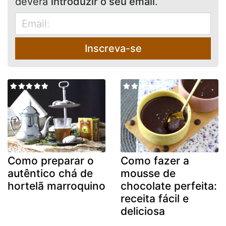
deverá
introduzir o seu email
.
Inscreva-se
Como preparar o
Como fazer a
autêntico chá de
mousse de
hortelã marroquino
chocolate perfeita:
receita fácil e
deliciosa