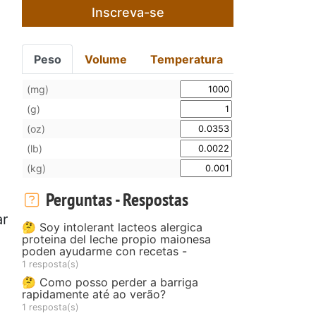
Inscreva-se
Peso
Volume
Temperatura
(mg)
(g)
(oz)
(lb)
(kg)
Perguntas - Respostas
ar
🤔 Soy intolerant lacteos alergica
proteina del leche propio maionesa
poden ayudarme con recetas -
1 resposta(s)
🤔 Como posso perder a barriga
rapidamente até ao verão?
1 resposta(s)