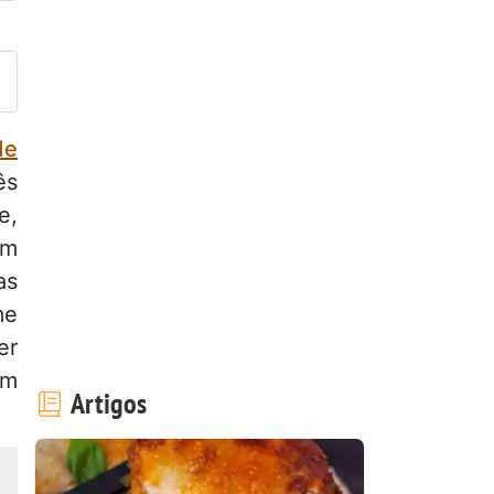
ez esta receita? Compartilhe
de
ês
e,
om
as
me
er
um
Artigos