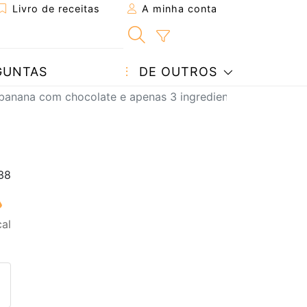
Livro de receitas
A minha conta
GUNTAS
DE OUTROS
anana com chocolate e apenas 3 ingredientes!
al
eita a um amigo
ta página
 com o autor da receita