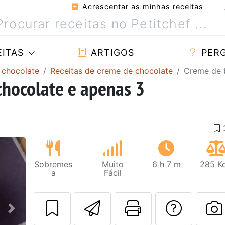
Acrescentar as minhas receitas
ITAS
ARTIGOS
PER
 chocolate
Receitas de creme de chocolate
Creme de b
hocolate e apenas 3
Sobremes
Muito
6 h 7 m
285 Kc
a
Fácil
Enviar esta rec
Imprima es
Falar
Next