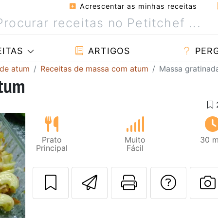
Acrescentar as minhas receitas
ITAS
ARTIGOS
PER
 de atum
Receitas de massa com atum
Massa gratinad
atum
Prato
Muito
30 m
Principal
Fácil
Enviar esta rec
Imprima es
Falar
F