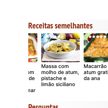
Receitas semelhantes
Macarrão
Massa com
Macarrão
gratinado com
molho de atum,
atum grat
atum, miolo de
pistache e
da ana
camarão e
limão siciliano
delícias do mar
Perguntas