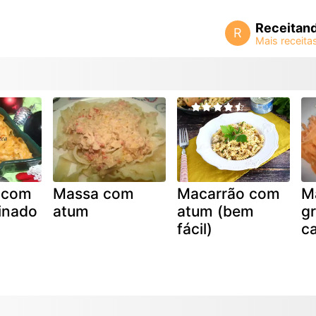
Receitan
R
 com
Massa com
Macarrão com
M
inado
atum
atum (bem
g
fácil)
c