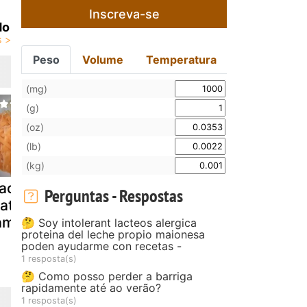
Inscreva-se
do
Peso
Volume
Temperatura
(mg)
(g)
(oz)
(lb)
(kg)
acarrão
Massa com
Massa nero
Perguntas - Respostas
ratinado com
atum e queijo
atum com
amarão
molho de
🤔 Soy intolerant lacteos alergica
proteina del leche propio maionesa
manteiga
poden ayudarme con recetas -
1 resposta(s)
🤔 Como posso perder a barriga
rapidamente até ao verão?
1 resposta(s)