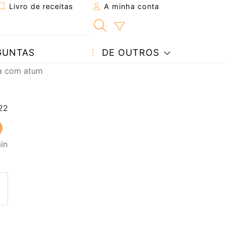
Livro de receitas
A minha conta
GUNTAS
DE OUTROS
a com atum
in
eita a um amigo
ta página
 com o autor da receita
ez esta receita? Compartilhe