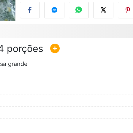
4
ssa grande