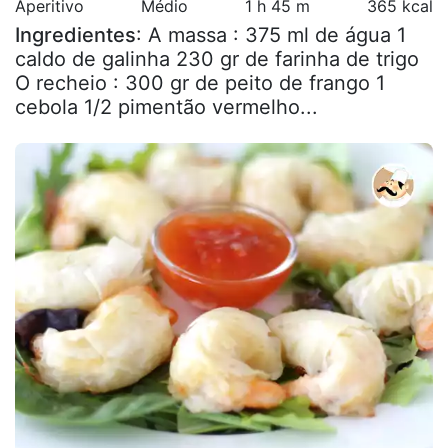
Aperitivo
Médio
1 h 45 m
365 kcal
Ingredientes
: A massa : 375 ml de água 1
caldo de galinha 230 gr de farinha de trigo
O recheio : 300 gr de peito de frango 1
cebola 1/2 pimentão vermelho...