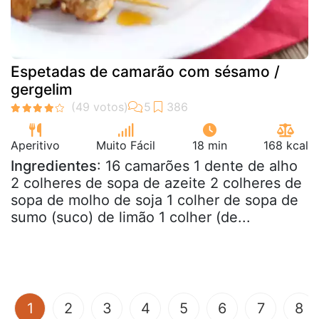
Espetadas de camarão com sésamo /
gergelim
Aperitivo
Muito Fácil
18 min
168 kcal
Ingredientes
: 16 camarões 1 dente de alho
2 colheres de sopa de azeite 2 colheres de
sopa de molho de soja 1 colher de sopa de
sumo (suco) de limão 1 colher (de...
(current)
1
2
3
4
5
6
7
8