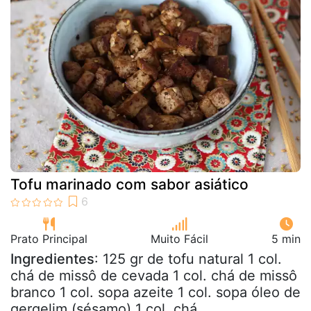
Tofu marinado com sabor asiático
Prato Principal
Muito Fácil
5 min
Ingredientes
: 125 gr de tofu natural 1 col.
chá de missô de cevada 1 col. chá de missô
branco 1 col. sopa azeite 1 col. sopa óleo de
gergelim (sésamo) 1 col. chá...