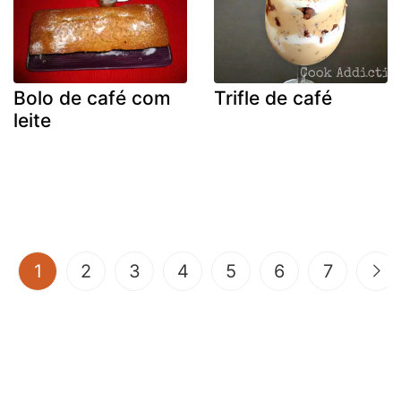
Bolo de café com
Trifle de café
leite
(current)
1
2
3
4
5
6
7