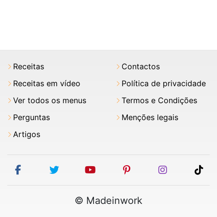
Receitas
Contactos
Receitas em vídeo
Política de privacidade
Ver todos os menus
Termos e Condições
Perguntas
Menções legais
Artigos
facebook
twitter
youtube
pinterest
instagram
tik
© Madeinwork