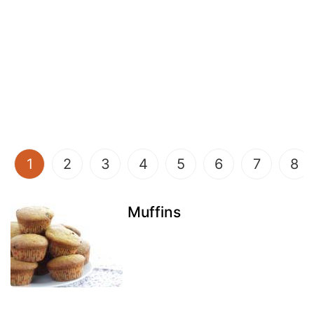
(current)
1
2
3
4
5
6
7
8
Muffins