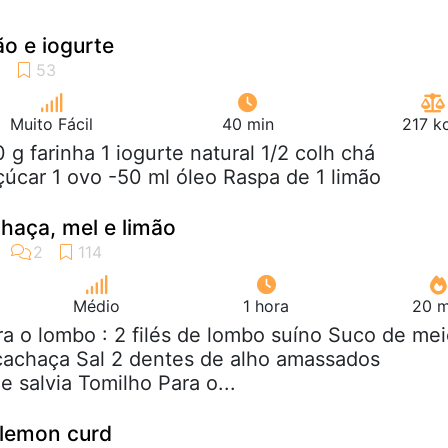
o e iogurte
Muito Fácil
40 min
217 k
0 g farinha 1 iogurte natural 1/2 colh chá
úcar 1 ovo -50 ml óleo Raspa de 1 limão
aça, mel e limão
Médio
1 hora
20 m
ra o lombo : 2 filés de lombo suíno Suco de me
cachaça Sal 2 dentes de alho amassados
 salvia Tomilho Para o...
 lemon curd