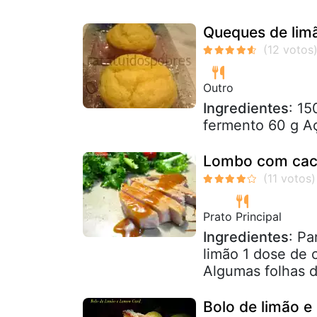
Queques de limã
Outro
Ingredientes
: 15
fermento 60 g Aç
Lombo com cach
Prato Principal
Ingredientes
: Pa
limão 1 dose de 
Algumas folhas de
Bolo de limão e