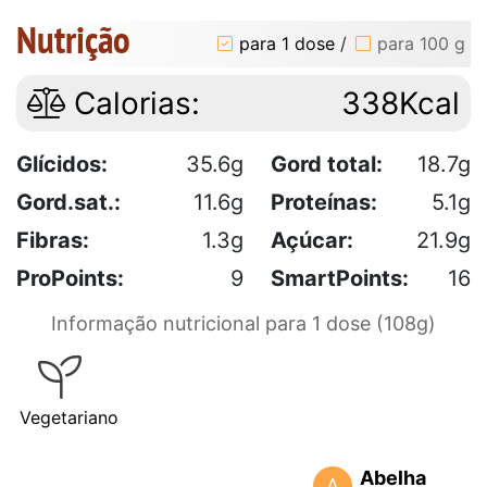
Nutrição
para 1 dose
/
para 100 g
Calorias:
338Kcal
Glícidos:
35.6g
Gord total:
18.7g
Gord.sat.:
11.6g
Proteínas:
5.1g
Fibras:
1.3g
Açúcar:
21.9g
ProPoints:
9
SmartPoints:
16
Informação nutricional para 1 dose (108g)
Vegetariano
Abelha
A