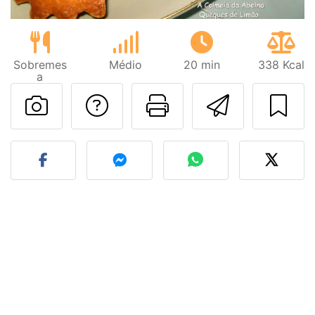
Sobremes
Médio
20 min
338 Kcal
a
Falar com o autor d
Imprima esta
Enviar 
Fez esta receita? Compart