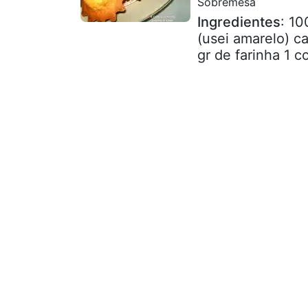
Sobremesa
Ingredientes
: 10
(usei amarelo) c
gr de farinha 1 co