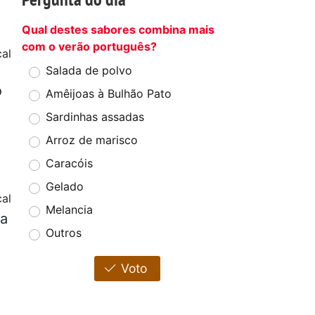
Qual destes sabores combina mais
com o verão português?
al
Salada de polvo
o
Amêijoas à Bulhão Pato
Sardinhas assadas
Arroz de marisco
Caracóis
Gelado
cal
Melancia
pa
Outros
Voto