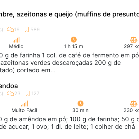
bre, azeitonas e queijo (muffins de presunt
Médio
1 h 15 m
297 kc
0 g de farinha 1 col. de café de fermento em pó
 azeitonas verdes descaroçadas 200 g de
tado) cortado em...
endoa
Muito Fácil
30 min
230 kc
0 g de amêndoa em pó; 100 g de farinha; 50 g 
e açucar; 1 ovo; 1 dl. de leite; 1 colher de chá