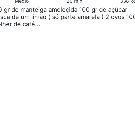
Médio
20 min
338 kc
0 gr de manteiga amoleçida 100 gr de açúcar
asca de um limão ( só parte amarela ) 2 ovos 10
lher de café...