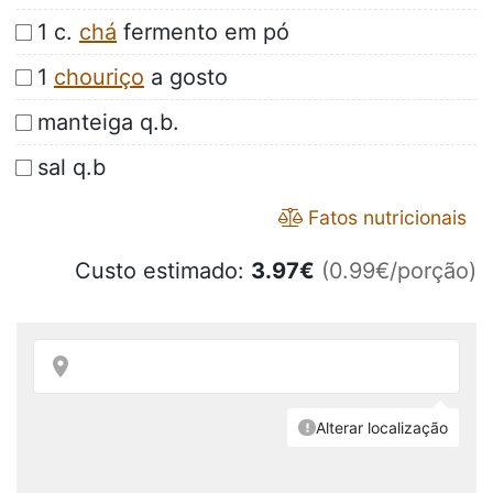
1 c.
chá
fermento em pó
1
chouriço
a gosto
manteiga q.b.
sal q.b
Fatos nutricionais
Custo estimado:
3.97
€
(0.99€/porção)