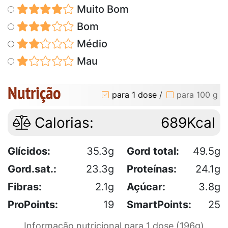
Muito Bom
Bom
Médio
Mau
Nutrição
para 1 dose
/
para 100 g
Calorias:
689Kcal
Glícidos:
35.3g
Gord total:
49.5g
Gord.sat.:
23.3g
Proteínas:
24.1g
Fibras:
2.1g
Açúcar:
3.8g
ProPoints:
19
SmartPoints:
25
Informação nutricional para 1 dose (196g)