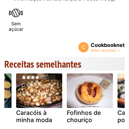
Sem
açúcar
Cookbooknet
C
Receitas semelhantes
Caracóis à
Fofinhos de
Car
minha moda
chouriço
por