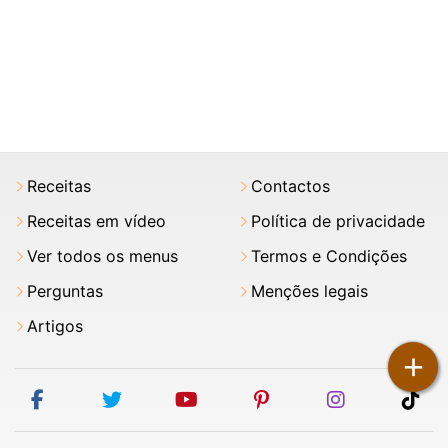
Receitas
Contactos
Receitas em vídeo
Política de privacidade
Ver todos os menus
Termos e Condições
Perguntas
Menções legais
Artigos
+
facebook
twitter
youtube
pinterest
instagram
tik