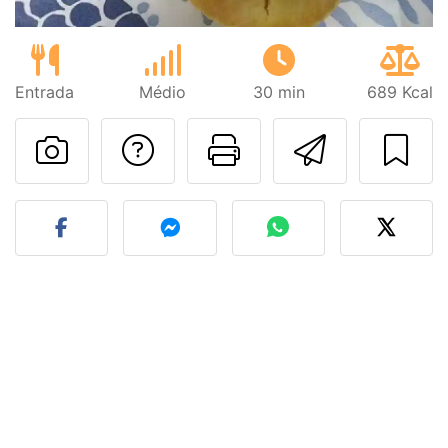
Entrada
Médio
30 min
689 Kcal
Falar com o autor d
Imprima esta
Enviar 
Fez esta receita? Compart