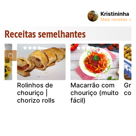
Kristininha
Receitas semelhantes
Rolinhos de
Macarrão com
Grã
om
chouriço |
chouriço (muito
com
chorizo rolls
fácil)