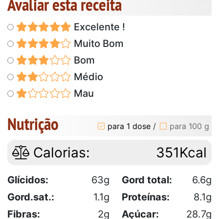
Avaliar esta receita
Excelente !
Muito Bom
Bom
Médio
Mau
Nutrição
para 1 dose
/
para 100 g
Calorias:
351Kcal
Glícidos:
63g
Gord total:
6.6g
Gord.sat.:
1.1g
Proteínas:
8.1g
Fibras:
2g
Açúcar:
28.7g