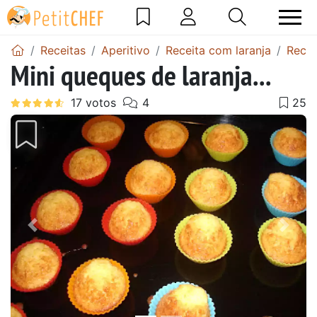
Receitas
Aperitivo
Receita com laranja
Recei
Mini queques de laranja...
Anterior
Next