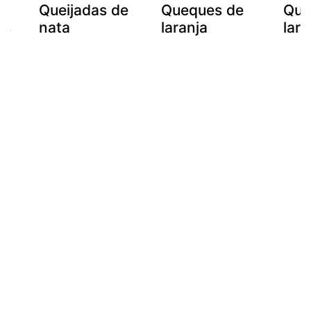
Queijadas de
Queques de
Que
as
nata
laranja
lara