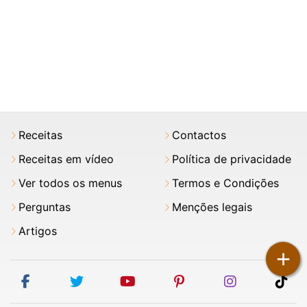
Receitas
Contactos
Receitas em vídeo
Política de privacidade
Ver todos os menus
Termos e Condições
Perguntas
Menções legais
Artigos
+
facebook
twitter
youtube
pinterest
instagram
tik