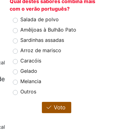
Qual destes sabores combina mais
com o verão português?
Salada de polvo
Amêijoas à Bulhão Pato
Sardinhas assadas
Arroz de marisco
Caracóis
al
Gelado
de
Melancia
Outros
Voto
cal