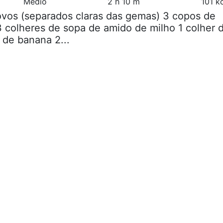
Médio
2 h 10 m
101 k
ovos (separados claras das gemas) 3 copos de
3 colheres de sopa de amido de milho 1 colher 
 de banana 2...