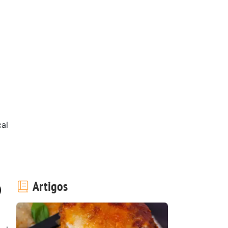
cal
Artigos
)