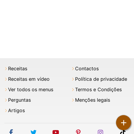
Receitas
Contactos
Receitas em vídeo
Política de privacidade
Ver todos os menus
Termos e Condições
Perguntas
Menções legais
Artigos
+
facebook
twitter
youtube
pinterest
instagram
tik