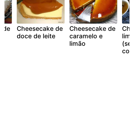
 de
Cheesecake de
Cheesecake de
Che
doce de leite
caramelo e
lim
limão
(se
coz