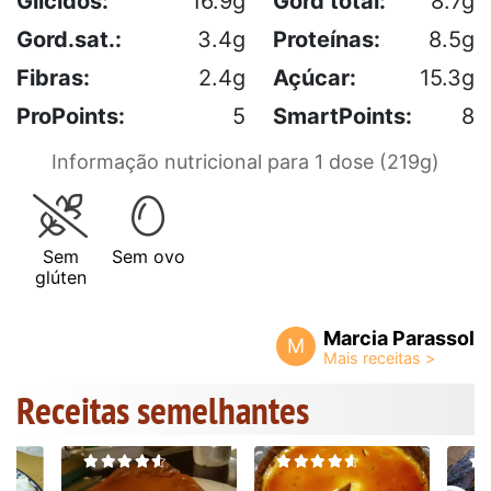
Glícidos:
16.9g
Gord total:
8.7g
Gord.sat.:
3.4g
Proteínas:
8.5g
Fibras:
2.4g
Açúcar:
15.3g
ProPoints:
5
SmartPoints:
8
Informação nutricional para 1 dose (219g)
Sem
Sem ovo
glúten
Marcia Parassol
M
Receitas semelhantes