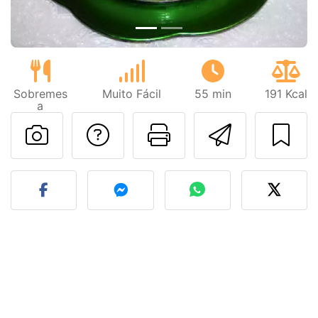
Sobremes
Muito Fácil
55 min
191 Kcal
a
Falar com o autor d
Imprima esta
Enviar 
Fez esta receita? Compart