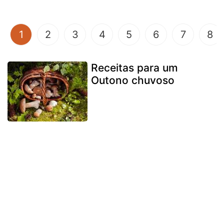
(current)
1
2
3
4
5
6
7
8
Receitas para um
Outono chuvoso