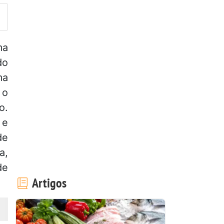
ma
do
ma
 o
o.
 e
de
a,
de
Artigos