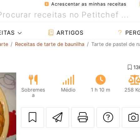
Acrescentar as minhas receitas
ITAS
ARTIGOS
PER
arte
Receitas de tarte de baunilha
Tarte de pastel de n
Sobremes
Médio
1 h 10 m
258 Kc
a
Enviar esta rec
Imprima es
Falar
F