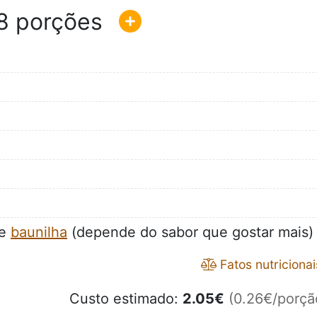
8
de
baunilha
(depende do sabor que gostar mais)
Fatos nutricionai
Custo estimado:
2.05
€
(0.26€/porçã