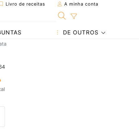
Livro de receitas
A minha conta
GUNTAS
DE OUTROS
ata
al
eita a um amigo
ta página
 com o autor da receita
ez esta receita? Compartilhe