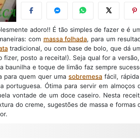
esmente adoro!! É tão simples de fazer e é u
 maneiras: com
massa folhada
, para um resulta
ata
tradicional, ou com base de bolo, que dá u
 fizer, posto a receita!). Seja qual for a versão,
a baunilha e toque de limão faz sempre sucess
ita para quem quer uma
sobremesa
fácil, rápida
ia portuguesa. Ótima para servir em almoços 
uela vontade de um doce caseiro. Nesta receit
textura do creme, sugestões de massa e formas 
or.