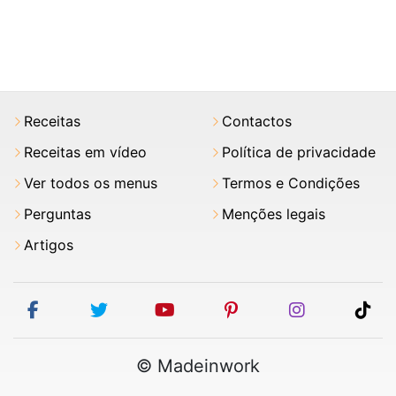
Receitas
Contactos
Receitas em vídeo
Política de privacidade
Ver todos os menus
Termos e Condições
Perguntas
Menções legais
Artigos
facebook
twitter
youtube
pinterest
instagram
tik
© Madeinwork