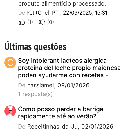
produto alimentício processado.
De
PetitChef_PT
,
22/09/2025, 15:31
(1)
(0)
Últimas questões
C
Soy intolerant lacteos alergica
proteina del leche propio maionesa
poden ayudarme con recetas -
De
cassiamel, 09/01/2026
1 resposta(s)
Como posso perder a barriga
rapidamente até ao verão?
De
Receitinhas_da_Ju, 02/01/2026