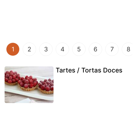
(current)
1
2
3
4
5
6
7
8
Tartes / Tortas Doces