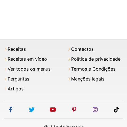
Receitas
Contactos
Receitas em vídeo
Política de privacidade
Ver todos os menus
Termos e Condições
Perguntas
Menções legais
Artigos
facebook
twitter
youtube
pinterest
instagram
tik