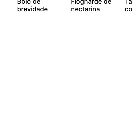
Bolo de
Flognarde de
Tar
brevidade
nectarina
cor