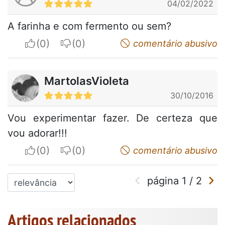
04/02/2022
A farinha e com fermento ou sem?
I apreciate
I do not appreciate
comentário abusivo
MartolasVioleta
30/10/2016
Vou experimentar fazer. De certeza que
vou adorar!!!
I apreciate
I do not appreciate
comentário abusivo
página
1
/
2
Artigos relacionados