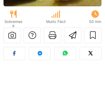
Sobremes
Muito Fácil
50 min
a
Falar com o autor d
Imprima esta
Enviar 
Fez esta receita? Compart