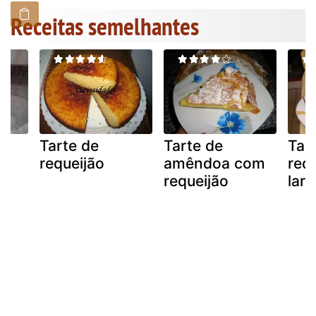
Receitas semelhantes
Tarte de
Tarte de
Tar
requeijão
amêndoa com
requ
requeijão
lara