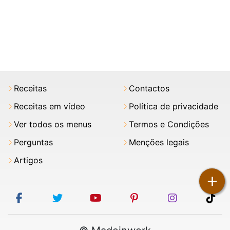
Receitas
Contactos
Receitas em vídeo
Política de privacidade
Ver todos os menus
Termos e Condições
Perguntas
Menções legais
Artigos
+
facebook
twitter
youtube
pinterest
instagram
tik