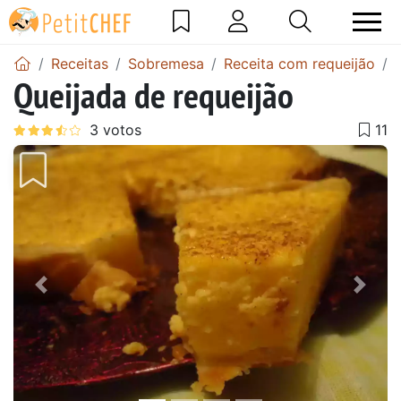
Receitas
Sobremesa
Receita com requeijão
Queijada de requeijão
Anterior
Next