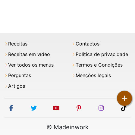
Receitas
Contactos
Receitas em vídeo
Política de privacidade
Ver todos os menus
Termos e Condições
Perguntas
Menções legais
Artigos
+
facebook
twitter
youtube
pinterest
instagram
tik
© Madeinwork