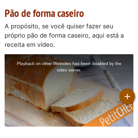
Pão de forma caseiro
A propósito, se você quiser fazer seu
próprio pão de forma caseiro, aqui está a
receita em vídeo.
This
is
a
Playback on other Websites has been disabled by the
modal
window.
video owner.
+