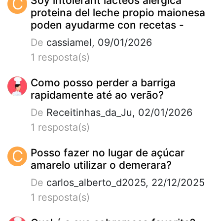
C
Soy intolerant lacteos alergica
proteina del leche propio maionesa
poden ayudarme con recetas -
De
cassiamel, 09/01/2026
1 resposta(s)
Como posso perder a barriga
rapidamente até ao verão?
De
Receitinhas_da_Ju, 02/01/2026
1 resposta(s)
C
Posso fazer no lugar de açúcar
amarelo utilizar o demerara?
De
carlos_alberto_d2025, 22/12/2025
1 resposta(s)