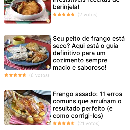
berinjela!
Seu peito de frango está
seco? Aqui está o guia
definitivo para um
cozimento sempre
macio e saboroso!
Frango assado: 11 erros
comuns que arruínam o
resultado perfeito (e
como corrigi-los)