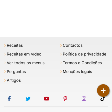
Receitas
Contactos
Receitas em vídeo
Política de privacidade
Ver todos os menus
Termos e Condições
Perguntas
Menções legais
Artigos
+
facebook
twitter
youtube
pinterest
instagram
tik