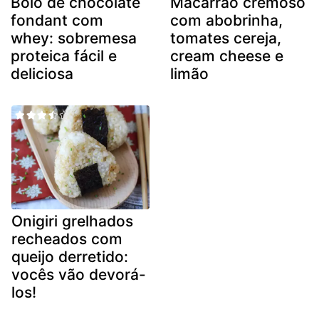
Bolo de chocolate
Macarrão cremoso
fondant com
com abobrinha,
whey: sobremesa
tomates cereja,
proteica fácil e
cream cheese e
deliciosa
limão
Onigiri grelhados
recheados com
queijo derretido:
vocês vão devorá-
los!