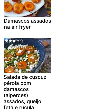
Damascos assados
na air fryer
Salada de cuscuz
pérola com
damascos
(alperces)
assados, queijo
feta e rúcula