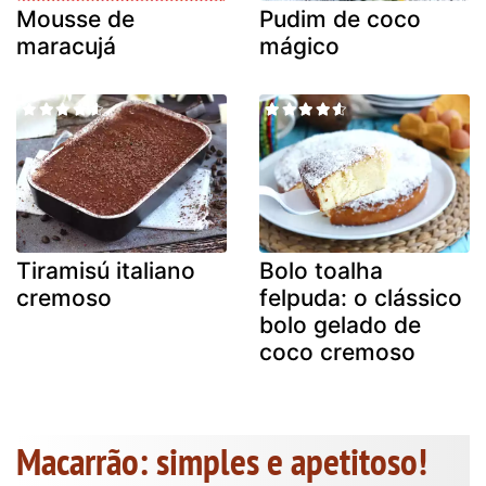
Mousse de
Pudim de coco
maracujá
mágico
Tiramisú italiano
Bolo toalha
cremoso
felpuda: o clássico
bolo gelado de
coco cremoso
Macarrão: simples e apetitoso!