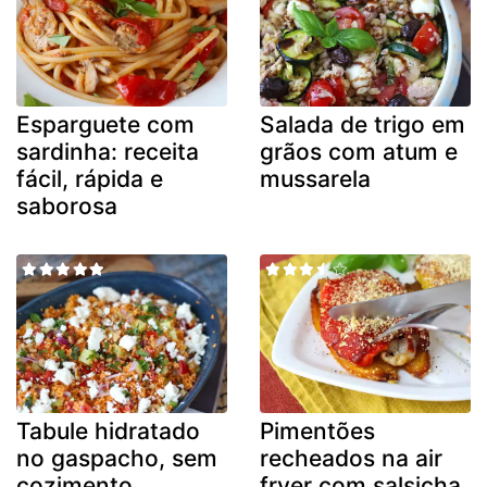
Esparguete com
Salada de trigo em
sardinha: receita
grãos com atum e
fácil, rápida e
mussarela
saborosa
Tabule hidratado
Pimentões
no gaspacho, sem
recheados na air
cozimento
fryer com salsicha