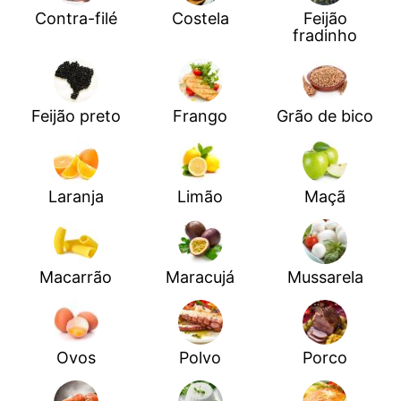
Contra-filé
Costela
Feijão
fradinho
Feijão preto
Frango
Grão de bico
Laranja
Limão
Maçã
Macarrão
Maracujá
Mussarela
Ovos
Polvo
Porco