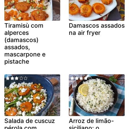
Tiramisù com
Damascos assados
alperces
na air fryer
(damascos)
assados,
mascarpone e
pistache
Salada de cuscuz
Arroz de limão-
pérola com
siciliano: o