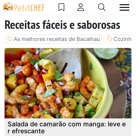
Receitas fáceis e saborosas
As melhores receitas de Bacalhau
Cozinhe 
Previous
Next
Salada de camarão com manga: leve e
r efrescante