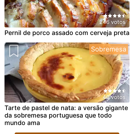
246 votos
Pernil de porco assado com cerveja preta
Sobremesa
40 votos
Tarte de pastel de nata: a versão gigante
da sobremesa portuguesa que todo
mundo ama