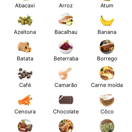
Abacaxi
Arroz
Atum
Azeitona
Bacalhau
Banana
Batata
Beterraba
Borrego
Café
Camarão
Carne moída
Cenoura
Chocolate
Côco