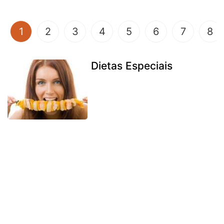
(current)
1
2
3
4
5
6
7
8
Dietas Especiais