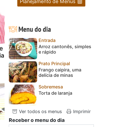
Planejamento de Menus
Menu do dia
Entrada
Arroz cantonês, simples
e
e rápido
ia
Prato Principal
Frango caipira, uma
delícia de minas
Sobremesa
Torta de laranja
Ver todos os menus
Imprimir
Receber o menu do dia