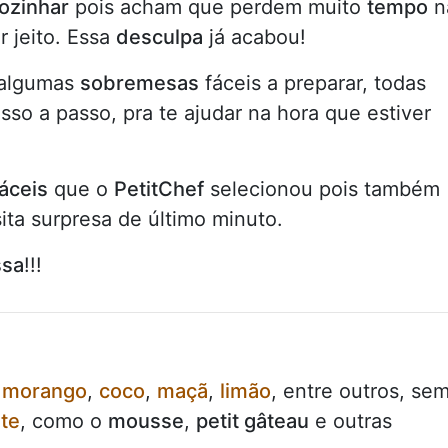
ozinhar
pois acham que perdem muito
tempo
n
 jeito. Essa
desculpa
já acabou!
 algumas
sobremesas
fáceis a preparar, todas
sso a passo, pra te ajudar na hora que estiver
áceis
que o
PetitChef
selecionou pois também
ita surpresa de último minuto.
ssa
!!!
o
morango
,
coco
,
maçã
,
limão
, entre outros, se
te
, como o
mousse
,
petit gâteau
e outras