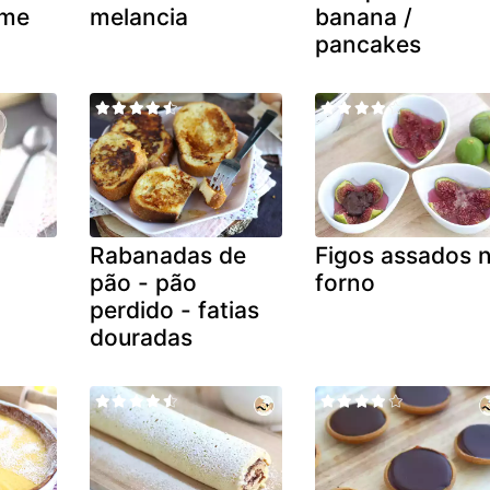
eme
melancia
banana /
pancakes
Rabanadas de
Figos assados 
r
pão - pão
forno
perdido - fatias
douradas