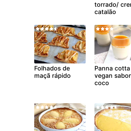
torrado/ cr
catalão
Folhados de
Panna cotta
maçã rápido
vegan sabo
coco