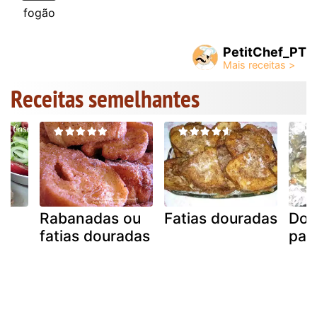
fogão
PetitChef_PT
Receitas semelhantes
Rabanadas ou
Fatias douradas
Dou
fatias douradas
pap