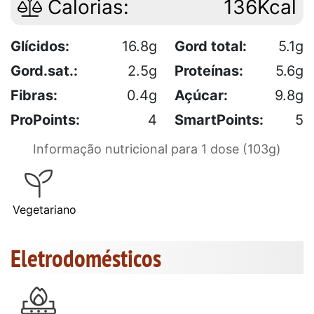
Calorias:
136Kcal
Glícidos:
16.8g
Gord total:
5.1g
Gord.sat.:
2.5g
Proteínas:
5.6g
Fibras:
0.4g
Açúcar:
9.8g
ProPoints:
4
SmartPoints:
5
Informação nutricional para 1 dose (103g)
Vegetariano
Eletrodomésticos