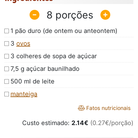
8
1 pão duro (de ontem ou anteontem)
3
ovos
3 colheres de sopa de açúcar
7,5 g açúcar baunilhado
500 ml de leite
manteiga
Fatos nutricionais
Custo estimado:
2.14
€
(0.27€/porção)