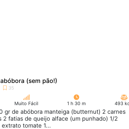
abóbora (sem pão!)
Muito Fácil
1 h 30 m
493 kc
0 gr de abóbora manteiga (butternut) 2 carnes
2 fatias de queijo alface (um punhado) 1/2
 extrato tomate 1...