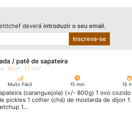
etitchef deverá
introduzir o seu email
.
Inscreva-se
ada / patê de sapateira
Muito Fácil
15 min
15 m
sapateira (caranguejola) (+/- 800g) 1 ovo cozido
e pickles 1 colher (chá) de mostarda de dijon 1
etchup 1...