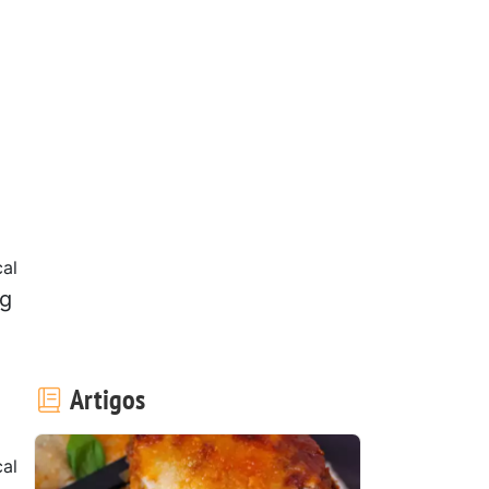
cal
 g
Artigos
cal