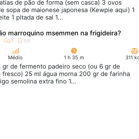
fatias de pão de forma (sem casca) 3 ovos
 de sopa de maionese japonesa (Kewpie aqui) 1
ite 1 pitada de sal 1...
ão marroquino msemmen na frigideira?
Médio
1 h 35 m
311 k
5 gr de fermento padeiro seco (ou 6 gr de
 fresco) 25 ml água morna 200 gr de farinha
igo semolina extra fino 1...