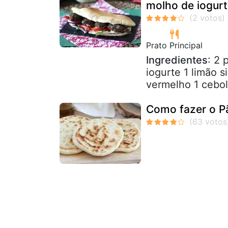
molho de iogur
Prato Principal
Ingredientes
: 2 
iogurte 1 limão s
vermelho 1 cebola
Como fazer o Pã