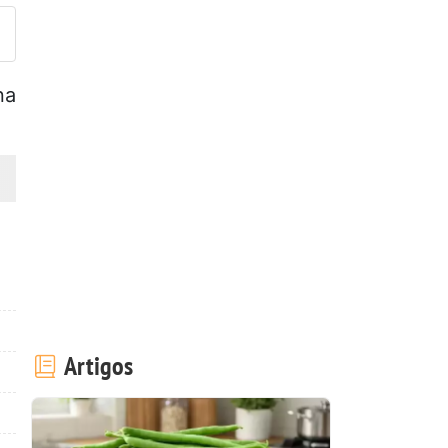
na
Artigos