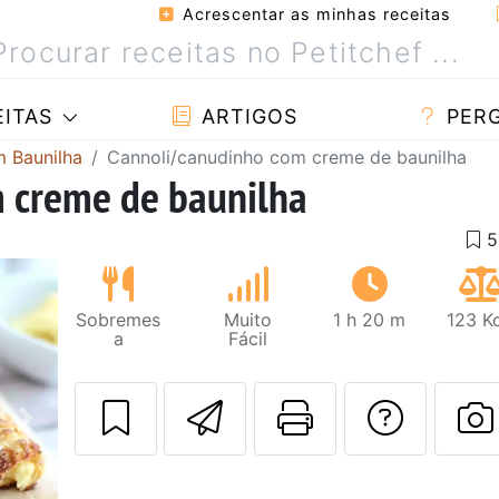
Acrescentar as minhas receitas
ITAS
ARTIGOS
PER
m Baunilha
Cannoli/canudinho com creme de baunilha
 creme de baunilha
Sobremes
Muito
1 h 20 m
123 K
a
Fácil
Enviar esta rec
Imprima es
Falar
Next
F