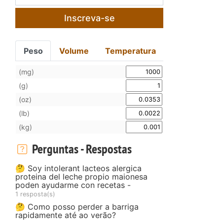
Inscreva-se
Peso
Volume
Temperatura
(mg)
(g)
(oz)
(lb)
(kg)
Perguntas - Respostas
🤔 Soy intolerant lacteos alergica
proteina del leche propio maionesa
poden ayudarme con recetas -
1 resposta(s)
🤔 Como posso perder a barriga
rapidamente até ao verão?