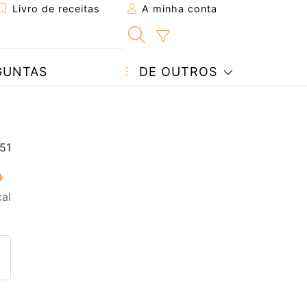
Livro de receitas
A minha conta
GUNTAS
DE OUTROS
cal
eita a um amigo
ta página
 com o autor da receita
ez esta receita? Compartilhe