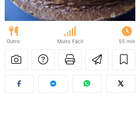
Outro
Muito Fácil
55 min
Falar com o autor d
Imprima esta
Enviar 
Fez esta receita? Compart