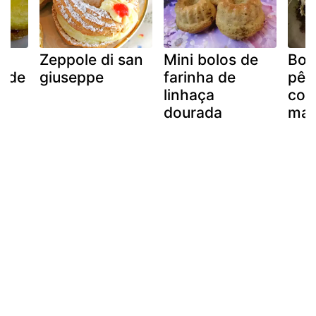
os
Zeppole di san
Mini bolos de
Bol
o de
giuseppe
farinha de
pês
linhaça
cob
dourada
mar