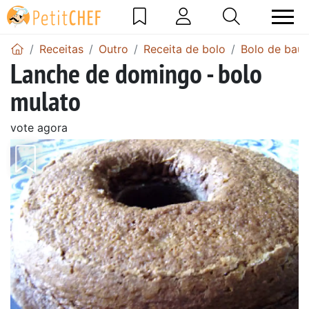
Receitas
Outro
Receita de bolo
Bolo de baun
Lanche de domingo - bolo
mulato
vote agora