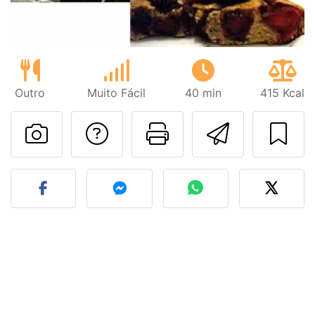
Outro
Muito Fácil
40 min
415 Kcal
Falar com o autor d
Imprima esta
Enviar 
Fez esta receita? Compart