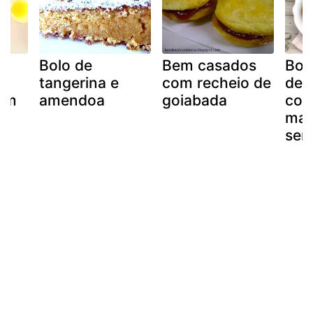
Bolo de
Bem casados
Bol
e
tangerina e
com recheio de
de s
om
amendoa
goiabada
com
maç
sem