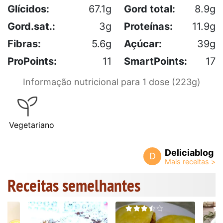
Glícidos:
67.1g
Gord total:
8.9g
Gord.sat.:
3g
Proteínas:
11.9g
Fibras:
5.6g
Açúcar:
39g
ProPoints:
11
SmartPoints:
17
Informação nutricional para 1 dose (223g)
Vegetariano
Deliciablog
D
Receitas semelhantes