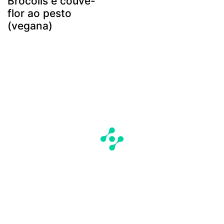
Brócolis e couve-
flor ao pesto
(vegana)