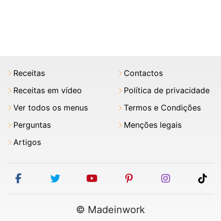
Receitas
Contactos
Receitas em vídeo
Política de privacidade
Ver todos os menus
Termos e Condições
Perguntas
Menções legais
Artigos
facebook
twitter
youtube
pinterest
instagram
tik
© Madeinwork