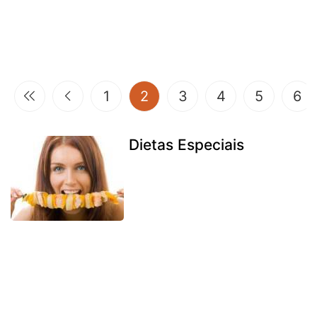
(current)
1
2
3
4
5
6
Dietas Especiais