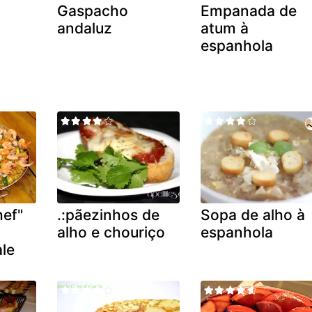
Gaspacho
Empanada de
m
andaluz
atum à
espanhola
hef"
.:pãezinhos de
Sopa de alho à
alho e chouriço
espanhola
ale