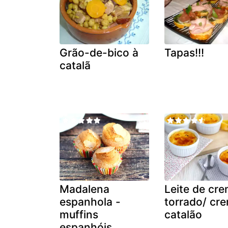
Grão-de-bico à
Tapas!!!
catalã
Madalena
Leite de cr
espanhola -
torrado/ cr
muffins
catalão
espanhóis