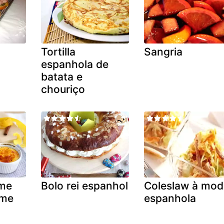
Tortilla
Sangria
espanhola de
batata e
chouriço
eme
Bolo rei espanhol
Coleslaw à mod
eme
espanhola