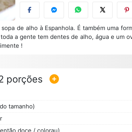
 sopa de alho à Espanhola. É também uma for
 toda a gente tem dentes de alho, água e um o
imente !
2
do tamanho)
r
então doce / colorau)