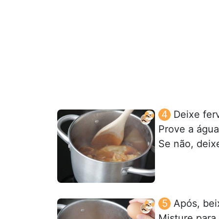
Deixe fer
Prove a água 
Se não, deix
Após, bei
Misture para