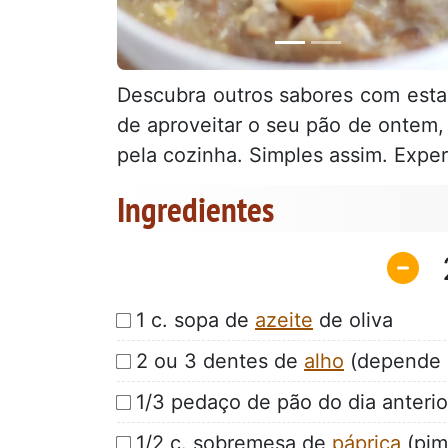
Descubra outros sabores com esta
de aproveitar o seu pão de ontem,
pela cozinha. Simples assim. Exper
Ingredientes
1 c. sopa de
azeite
de oliva
2 ou 3 dentes de
alho
(depende 
1/3 pedaço de pão do dia anterio
1/2 c. sobremesa de
páprica
(pim