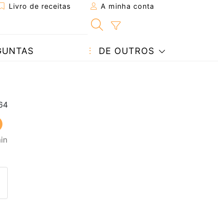
Livro de receitas
A minha conta
GUNTAS
DE OUTROS
in
eita a um amigo
ta página
 com o autor da receita
ez esta receita? Compartilhe