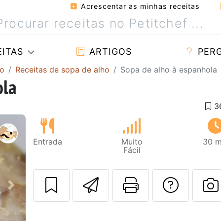
Acrescentar as minhas receitas
ITAS
ARTIGOS
PER
ho
Receitas de sopa de alho
Sopa de alho à espanhola
ola
Entrada
Muito
30 m
Fácil
Enviar esta rec
Imprima es
Falar
Next
F