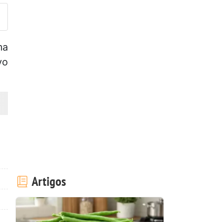
ma
vo
Artigos