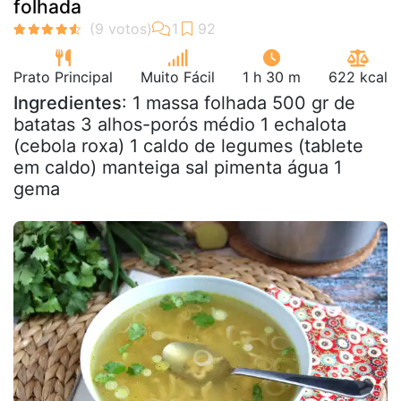
folhada
Prato Principal
Muito Fácil
1 h 30 m
622 kcal
Ingredientes
: 1 massa folhada 500 gr de
batatas 3 alhos-porós médio 1 echalota
(cebola roxa) 1 caldo de legumes (tablete
em caldo) manteiga sal pimenta água 1
gema