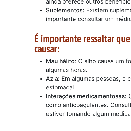
ainda oferece outros benefício
Suplementos:
Existem supleme
importante consultar um médico
É importante ressaltar qu
causar:
Mau hálito:
O alho causa um for
algumas horas.
Azia:
Em algumas pessoas, o co
estomacal.
Interações medicamentosas:
O
como anticoagulantes. Consul
estiver tomando algum medic