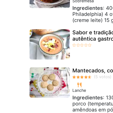
Sobremesa
Ingredientes
: 40
Philadelphia) 4 
(creme leite) 15 g
Sabor e tradiçã
autêntica gastr
Mantecados, coz
Lanche
Ingredientes
: 13
porco (temperatu
amêndoas em pó 1