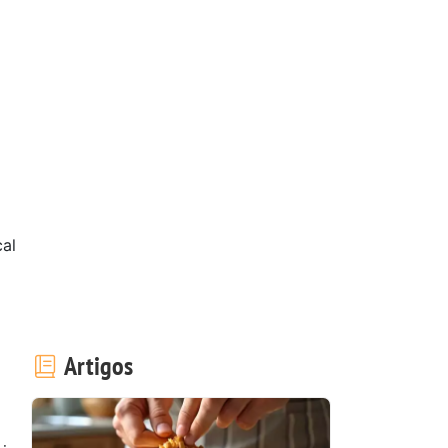
al
Artigos