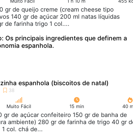
Muito Fácil
1 h 10 m
455 kc
0 gr de queijo creme (cream cheese tipo
ovos 140 gr de açúcar 200 ml natas líquidas
r de farinha trigo 1 col....
o: Os principais ingredientes que definem a
onomia espanhola.
inha espanhola (biscoitos de natal)
Muito Fácil
15 min
40 m
0 gr de açúcar confeiteiro 150 gr de banha de
ra ambiente) 280 gr de farinha de trigo 40 gr d
 col. chá de...