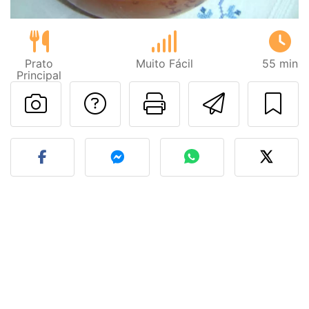
Prato
Muito Fácil
55 min
Principal
Falar com o autor d
Imprima esta
Enviar 
Fez esta receita? Compart