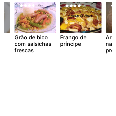
do
Grão de bico
Frango de
Arr
com salsichas
príncipe
na 
frescas
pre