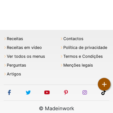
Receitas
Contactos
Receitas em vídeo
Política de privacidade
Ver todos os menus
Termos e Condições
Perguntas
Menções legais
Artigos
+
facebook
twitter
youtube
pinterest
instagram
tik
© Madeinwork