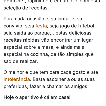
PetitChef
, rapidinho e em um clic com esta
seleção de receitas
.
Para cada
ocasião
, seja
jantar
, seja
convívio
, seja
festa
, seja
jogo de futebol
,
seja
saída
ao parque,.. estas
deliciosas
receitas rápidas
vão encontrar um lugar
especial sobre a mesa, e ainda mais
especial na
cozinha
, de tão
simples
que
são de
realizar
.
O melhor é que tem para cada
gosto
e até
intolerância
. Basta
escolher a ou as suas
preferidas, fazer e chamar os amigos
.
Hoje o aperitivo é cá em casa!