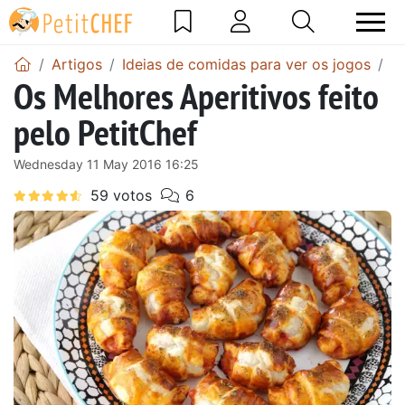
Artigos
Ideias de comidas para ver os jogos
Os
Os Melhores Aperitivos feito
pelo PetitChef
Wednesday 11 May 2016 16:25