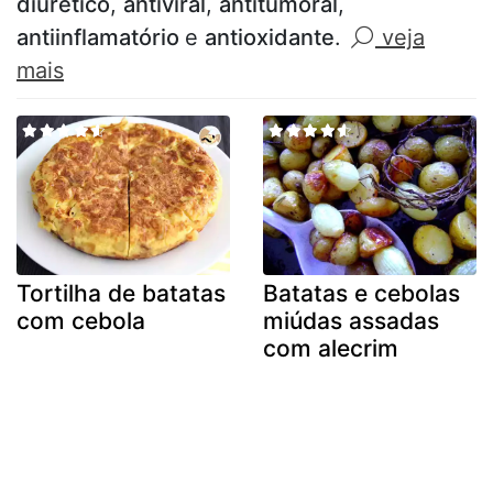
diurético
,
antiviral
,
antitumoral
,
antiinflamatório
e
antioxidante
.
veja
mais
Tortilha de batatas
Batatas e cebolas
com cebola
miúdas assadas
com alecrim